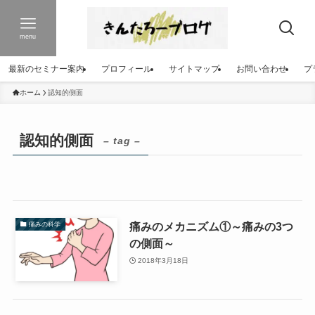
menu
最新のセミナー案内
プロフィール
サイトマップ
お問い合わせ
プ
ホーム
認知的側面
認知的側面
– tag –
痛みのメカニズム①～痛みの3つ
痛みの科学
の側面～
2018年3月18日