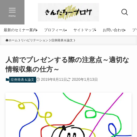
menu
最新のセミナー案内
プロフィール
サイトマップ
お問い合わせ
プ
ホーム
リハビリテーション
症例発表＆論文
人前でプレゼンする際の注意点～適切な
情報収集の仕方～
2019年8月11日
2020年1月13日
症例発表＆論文