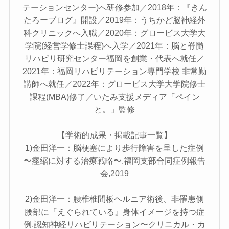
テーションセンター)へ研修参加／2018年：『きん
たろーブログ』開設／2019年：うちかど脳神経外
科クリニックへ入職／2020年：グロービス大学大
学院(経営学修士課程)へ入学／2021年：脳と脊髄
リハビリ研究センター福岡を創業・代表へ就任／
2021年：福岡リハビリテーション専門学校 非常勤
講師へ就任／2022年：グロービス大学大学院修士
課程(MBA)修了／いたみ支援メディア「ペイン
と。」監修
【学術的成果・掲載記事一覧】
1)金田洋一：脳梗塞により歩行障害を呈した症例
〜痙縮に対する治療戦略〜.福岡支部合同症例報告
会,2019
2)金田洋一：腰椎椎間板ヘルニア術後、非罹患側
腰部に『えぐられている』身体イメージを持つ症
例.認知神経リハビリテーション〜クリニカル・カ