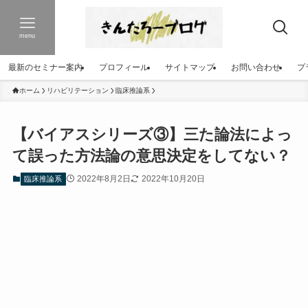
menu
最新のセミナー案内
プロフィール
サイトマップ
お問い合わせ
プ
ホーム
リハビリテーション
臨床推論系
【バイアスシリーズ③】三た論法によっ
て誤った方法論の意思決定をしてない？
2022年8月2日
2022年10月20日
臨床推論系