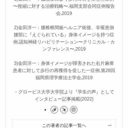
〜痙縮に対する治療戦略〜.福岡支部合同症例報告
会,2019
2)金田洋一：腰椎椎間板ヘルニア術後、非罹患側
腰部に『えぐられている』身体イメージを持つ症
例.認知神経リハビリテーション〜クリニカル・カ
ンファレンス〜,2019
3)金田洋一：身体イメージが障害された右片麻痺
患者に対して歩行の再獲得を促した一症例.第28回
福岡県理学療法士学会,2019
・グロービス大学大学院より『学生の声』として
インタビュー記事掲載(2022)
この著者の記事一覧へ