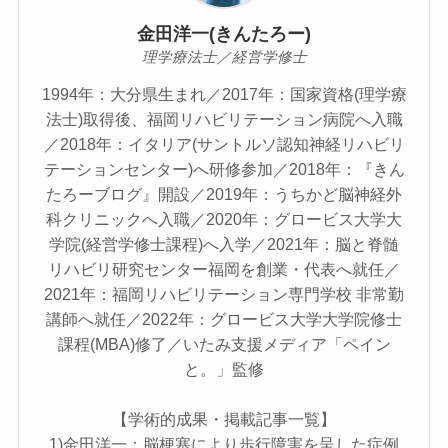
金田洋一(きんたろー)
理学療法士／経営学修士
1994年：大分県生まれ／2017年：国家資格(理学療
法士)取得後、福岡リハビリテーション病院へ入職
／2018年：イタリア(サントルソ認知神経リハビリ
テーションセンター)へ研修参加／2018年：『きん
たろーブログ』開設／2019年：うちかど脳神経外
科クリニックへ入職／2020年：グロービス大学大
学院(経営学修士課程)へ入学／2021年：脳と脊髄
リハビリ研究センター福岡を創業・代表へ就任／
2021年：福岡リハビリテーション専門学校 非常勤
講師へ就任／2022年：グロービス大学大学院修士
課程(MBA)修了／いたみ支援メディア「ペイン
と。」監修
【学術的成果・掲載記事一覧】
1)金田洋一：脳梗塞により歩行障害を呈した症例