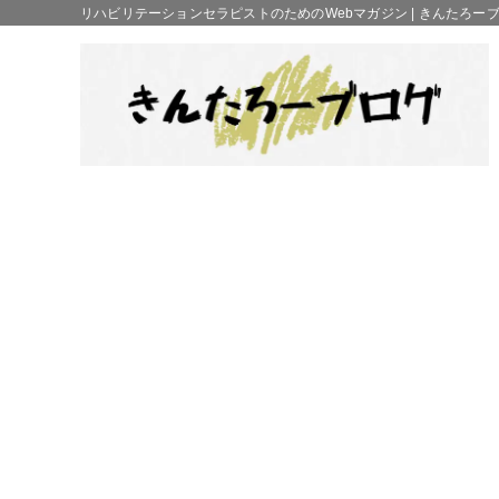
リハビリテーションセラピストのためのWebマガジン | きんたろー