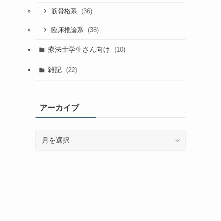
(36)
筋骨格系
(38)
臨床推論系
療法士学生さん向け
(10)
雑記
(22)
アーカイブ
ア
ー
カ
イ
ブ