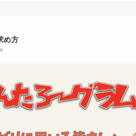
求め方
4日