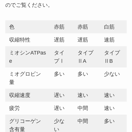
のでご覧ください。
色
赤筋
赤筋
白筋
収縮特性
遅筋
遅筋
速筋
ミオシンATPas
タイ
タイプ
タイプ
e
プⅠ
ⅡA
ⅡB
ミオグロビン
多い
多い
少ない
量
収縮速度
遅い
速い
速い
疲労
遅い
中間
速い
グリコーゲン
少な
中間
多い
含有量
い