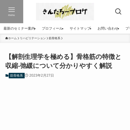
menu
最新のセミナー案内
プロフィール
サイトマップ
お問い合わせ
プ
ホーム
リハビリテーション
筋骨格系
【解剖生理学を極める】骨格筋の特徴と
収縮-弛緩について分かりやすく解説
2023年2月27日
筋骨格系