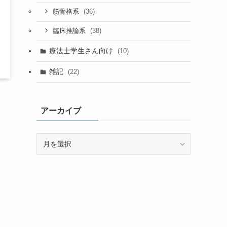
(36)
筋骨格系
(38)
臨床推論系
療法士学生さん向け
(10)
雑記
(22)
アーカイブ
ア
ー
カ
イ
ブ