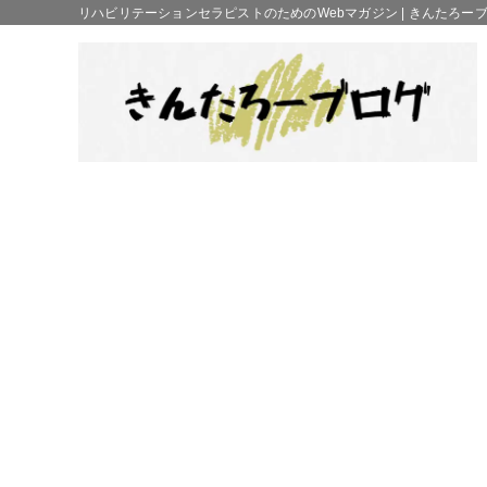
リハビリテーションセラピストのためのWebマガジン | きんたろー