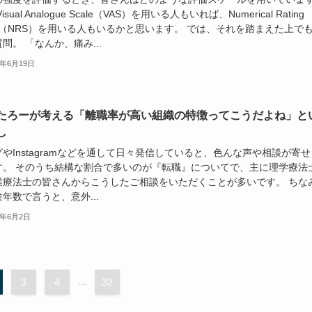
isual Analogue Scale（VAS）を用いる人もいれば、Numerical Rating
le（NRS）を用いる人もいるかと思います。 では、それを踏まえた上で
問。 「なんか、痛み...
3年6月19日
たろーが考える「離職率が高い組織の特徴ってこうだよね」と
し
やInstagramなどを通して日々発信していると、色んな声や相談が寄せ
す。 そのうち結構な割合で多いのが『転職』についてで、主に理学療法
業療法士の皆さんからこうしたご相談をいただくことが多いです。 ちな
年数で言うと、意外...
3年6月2日
3
4
...
32