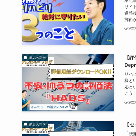
本記
サイ
道整
施術が
202
【評価
痛みの科学
Dep
リハ
様と
応と
こうし
202
【セ
痛みの科学
「腰