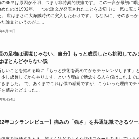
痛の85％は原因が不明、つまり非特異的腰痛です」 この一言が最初に唱
始めたのは1992年、一つの論文が発表されたことを皮切りに一気に広ま
た。 世はまさに大海賊時代に突入したわけです。 ちなみに、そのきっか
た論文というのがこ...
3年6月30日
長の足枷は環境じゃない、自分】もっと成長したら挑戦してみ
はほとんどやらない説
新しいことを始める時に「もっと技術を高めてからチャレンジします」
う少し成長してからやります」という理由で断念する人を僕はこれまで
てきました。 で、あくまでこれは僕の感覚ですが、こういった理由でチ
を踏みとどまった...
3年6月24日
022年コクランレビュー】痛みの「強さ」を共通認識できるツー
の強度を評価するとき、皆さんはどのような評価スケールを用いていま