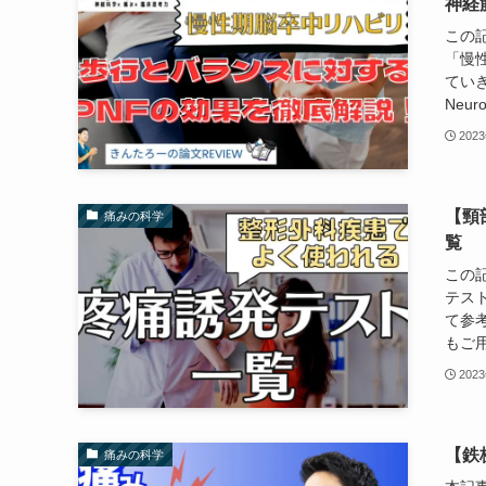
神経
この
「慢
ていき
Neurom
202
【頸
痛みの科学
覧
この
テス
て参
もご用
202
【鉄
痛みの科学