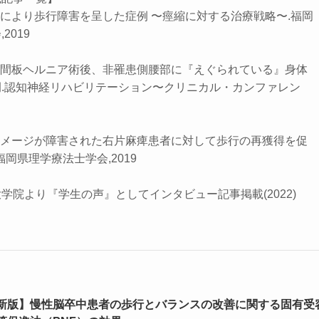
塞により歩行障害を呈した症例 〜痙縮に対する治療戦略〜.福岡
2019
椎間板ヘルニア術後、非罹患側腰部に『えぐられている』身体
.認知神経リハビリテーション〜クリニカル・カンファレン
イメージが障害された右片麻痺患者に対して歩行の再獲得を促
福岡県理学療法士学会,2019
学院より『学生の声』としてインタビュー記事掲載(2022)
新版】慢性脳卒中患者の歩行とバランスの改善に関する固有受