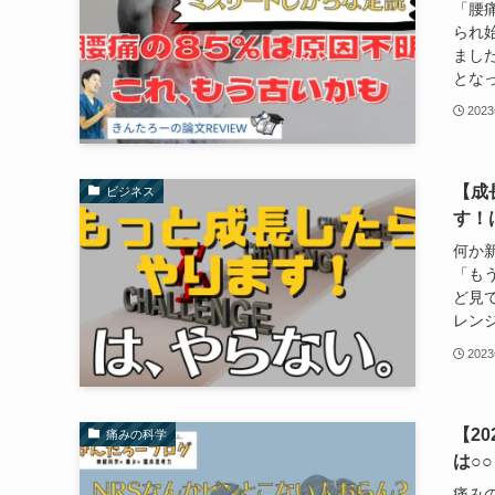
「腰
られ
まし
となっ
202
【成
ビジネス
す！
何か
「も
ど見
レンジ
202
【2
痛みの科学
は○○
痛み