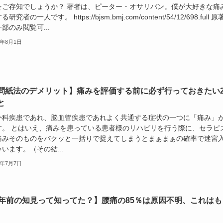
をご存知でしょうか？ 著者は、ピーター・オサリバン。僕が大好きな痛
研究者の一人です。 https://bjsm.bmj.com/content/54/12/698.full 
部のみ閲覧可...
3年8月1日
問紙法のデメリット】痛みを評価する前に必ず行っておきたい
と
外科疾患であれ、脳血管疾患であれよく共通する症状の一つに「痛み」
す。 とはいえ、痛みを患っている患者様のリハビリを行う際に、セラピ
痛みそのものをバクッと一括りで捉えてしまうとまぁまぁの確率で迷宮
います。（その結...
3年7月7日
0年前の知見って知ってた？】腰痛の85％は原因不明、これはも