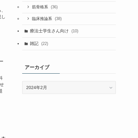
(36)
筋骨格系
る、
説し
(38)
臨床推論系
療法士学生さん向け
(10)
雑記
(22)
一
アーカイブ
科
ア
せ
ー
題
カ
イ
ブ
ト