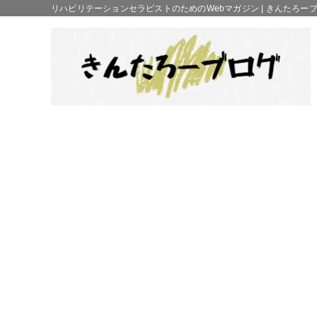
リハビリテーションセラピストのためのWebマガジン | きんたろー