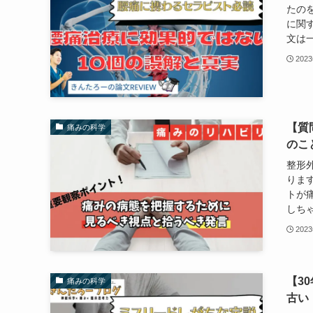
たの
に関する
文は一
202
【質
痛みの科学
のこ
整形
りま
トが
しちゃ
202
【3
痛みの科学
古い