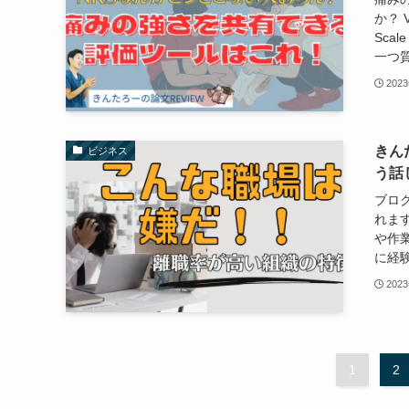
か？ V
Sca
一つ質
202
きん
ビジネス
う話
ブログ
れま
や作
に経験
202
1
2