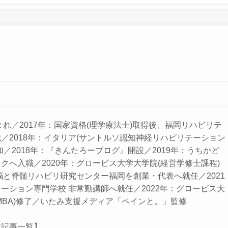
まれ／2017年：国家資格(理学療法士)取得後、福岡リハビリテ
／2018年：イタリア(サントルソ認知神経リハビリテーション
加／2018年：『きんたろーブログ』開設／2019年：うちかど
クへ入職／2020年：グロービス大学大学院(経営学修士課程)
：脳と脊髄リハビリ研究センター福岡を創業・代表へ就任／2021
ーション専門学校 非常勤講師へ就任／2022年：グロービス大
MBA)修了／いたみ支援メディア「ペインと。」監修
載記事一覧】