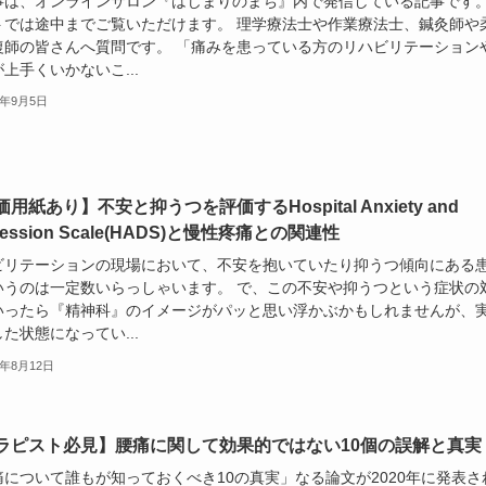
事は、オンラインサロン『はじまりのまち』内で発信している記事です
トでは途中までご覧いただけます。 理学療法士や作業療法士、鍼灸師や
復師の皆さんへ質問です。 「痛みを患っている方のリハビリテーション
上手くいかないこ...
3年9月5日
用紙あり】不安と抑うつを評価するHospital Anxiety and
ression Scale(HADS)と慢性疼痛との関連性
ビリテーションの現場において、不安を抱いていたり抑うつ傾向にある
いうのは一定数いらっしゃいます。 で、この不安や抑うつという症状の
いったら『精神科』のイメージがパッと思い浮かぶかもしれませんが、
た状態になってい...
3年8月12日
ラピスト必見】腰痛に関して効果的ではない10個の誤解と真実
痛について誰もが知っておくべき10の真実」なる論文が2020年に発表さ