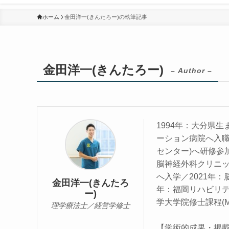
ホーム
金田洋一(きんたろー)の執筆記事
金田洋一(きんたろー)
– Author –
1994年：大分県生
ーション病院へ入職
センター)へ研修参
脳神経外科クリニッ
へ入学／2021年
金田洋一(きんたろ
年：福岡リハビリテ
ー)
学大学院修士課程(
理学療法士／経営学修士
【学術的成果・掲