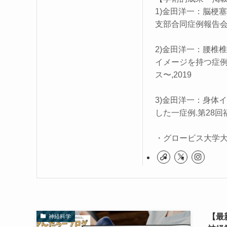
1)金田洋一：脳梗
支部合同症例報告会,
2)金田洋一：腰椎
イメージを持つ症例
ス〜,2019
3)金田洋一：身体
した一症例.第28回
・グロービス大学大
【最
神経科学